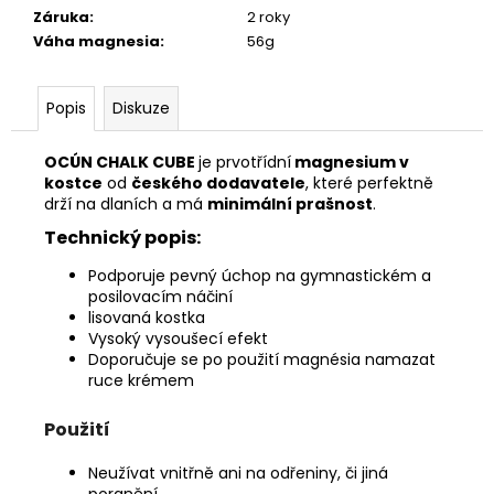
č
Záruka
:
2 roky
u
Váha magnesia
:
56g
j
e
m
Popis
Diskuze
e
OCÚN CHALK CUBE
je prvotřídní
magnesium v
kostce
od
českého dodavatele
, které perfektně
GYMNASTICKÝ
drží na dlaních a má
minimální prašnost
.
MÍČ
75
Technický popis:
CM
FIALOVÝ
Podporuje pevný úchop na gymnastickém a
-
posilovacím náčiní
GYM
lisovaná kostka
BALL
PUSH
Vysoký vysoušecí efekt
Doporučuje se po použití magnésia namazat
289
ruce krémem
Kč
Původně:
369
Použití
Kč
Neužívat vnitřně ani na odřeniny, či jiná