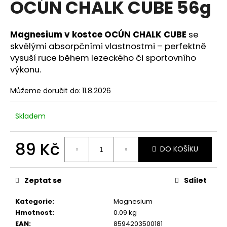
OCÚN CHALK CUBE 56g
a
j
Magnesium v kostce OCÚN CHALK CUBE
se
í
skvělými absorpčními vlastnostmi – perfektně
t
vysuší ruce během lezeckého či sportovního
?
výkonu.
Můžeme doručit do:
11.8.2026
Skladem
HLEDAT
89 Kč
DO KOŠÍKU
D
Měrná
o
cena:
Zeptat se
Sdílet
p
o
Kategorie
:
Magnesium
r
Hmotnost
:
0.09 kg
u
EAN
:
8594203500181