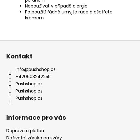
poranění
Nepoužívat v případě alergie
Po použití řádně umyjte ruce a ošetřete
krémem
Z
á
Kontakt
p
a
info
@
pushshop.cz
t
+420603242255
í
Pushshop.cz
Pushshop.cz
Pushshop.cz
Informace pro vás
Doprava a platba
Doživotní záruka na sváry