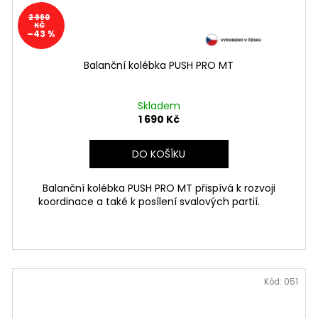
2 990
KČ
–43 %
Balanční kolébka PUSH PRO MT
Skladem
1 690 Kč
DO KOŠÍKU
Balanční kolébka PUSH PRO MT přispívá k rozvoji
koordinace a také k posílení svalových partií.
Kód:
051