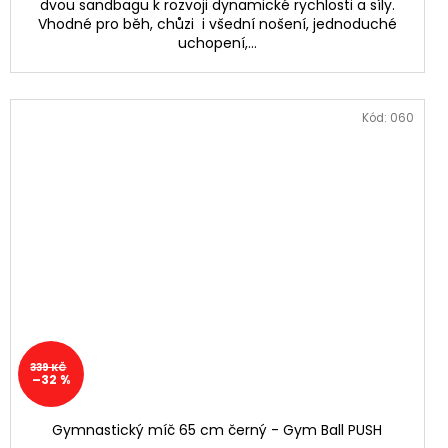
dvou sandbagu k rozvoji dynamické rychlosti a síly.
Vhodné pro běh, chůzi i všední nošení, jednoduché
uchopení,...
Kód:
060
339 KČ
–32 %
Gymnastický míč 65 cm černý - Gym Ball PUSH