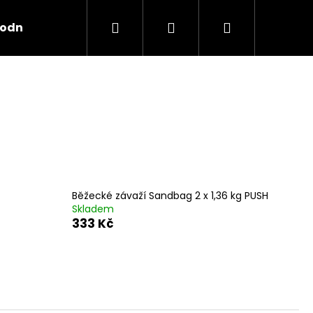
Hledat
Přihlášení
Nákupní
odnocení obchodu
košík
Běžecké závaží Sandbag 2 x 1,36 kg PUSH
Skladem
333 Kč
Následující