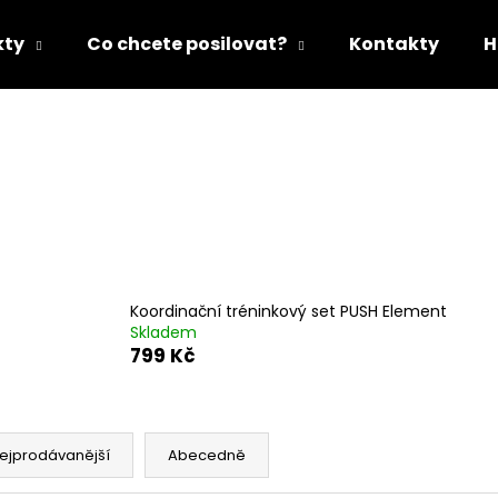
kty
Co chcete posilovat?
Kontakty
H
Co potřebujete najít?
HLEDAT
Doporučujeme
Koordinační tréninkový set PUSH Element
Skladem
799 Kč
ejprodávanější
Abecedně