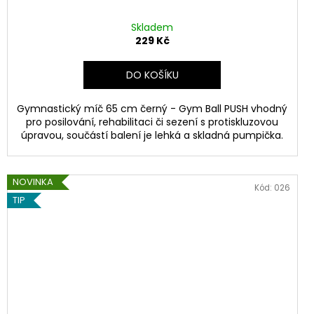
Skladem
229 Kč
DO KOŠÍKU
Gymnastický míč 65 cm černý - Gym Ball PUSH vhodný
pro posilování, rehabilitaci či sezení s protiskluzovou
úpravou, součástí balení je lehká a skladná pumpička.
NOVINKA
Kód:
026
TIP