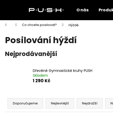
K
Přejít
na
o
O nás
Produ
obsah
Zpět
Zpět
š
do
do
í
Domů
Co chcete posilovat?
Hýždě
k
obchodu
obchodu
Posilování hýždí
Nejprodávanější
Dřevěné Gymnastické kruhy PUSH
Skladem
1 290 Kč
Ř
a
Doporučujeme
Nejlevnější
Nejdražší
N
z