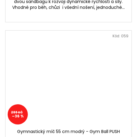
dvou sandbagu k rozvoji dynamické rychlosti a síly.
Vhodné pro běh, chůzi i všední nošení, jednoduché...
Kód:
059
299 KČ
–36 %
Gymnastický míč 55 cm modrý - Gym Ball PUSH