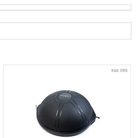
 PUSH PRO MT
 Kč
Kód:
055