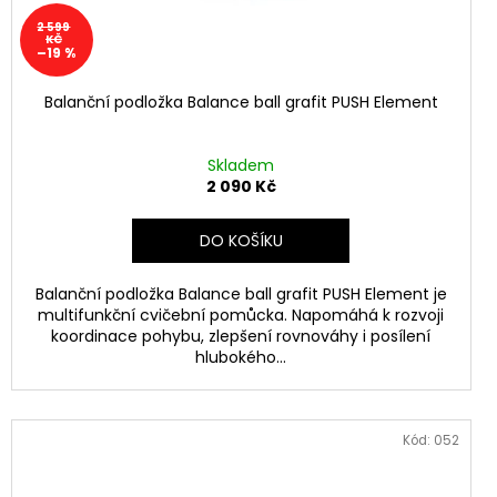
2 599
KČ
–19 %
Balanční podložka Balance ball grafit PUSH Element
Skladem
2 090 Kč
DO KOŠÍKU
Balanční podložka Balance ball grafit PUSH Element je
multifunkční cvičební pomůcka. Napomáhá k rozvoji
koordinace pohybu, zlepšení rovnováhy i posílení
hlubokého...
Kód:
052