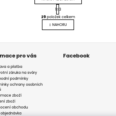
S
1
3
t
O
r
29
položek celkem
v
á
NAHORU
l
n
k
á
o
d
v
a
á
c
n
í
rmace pro vás
Facebook
í
p
r
ava a platba
v
votní záruka na sváry
k
odní podmínky
y
ínky ochrany osobních
v
ů
ý
amace zboží
p
ení zboží
i
ocení obchodu
s
 objednávka