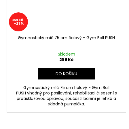
369 KČ
–21 %
Gymnastický míč 75 cm fialový - Gym Ball PUSH
Skladem
289 Kč
DO KOŠÍKU
Gymnastický míč 75 cm fialový - Gym Ball
PUSH vhodný pro posilování, rehabilitaci či sezení s
protiskluzovou úpravou, součástí balení je lehká a
skladná pumpička.