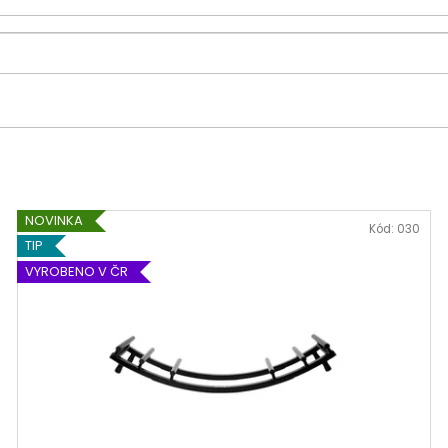
ŠVIHADLO FAST ROPE MODRÉ PUSH
HRAZDA NA ZEĎ
219 Kč
3 290 Kč
Původně:
269 Kč
Původně:
3 390
NOVINKA
Kód:
030
TIP
VYROBENO V ČR