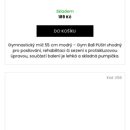
Skladem
189 Kč
DO KOŠÍKU
Gymnastický míč 55 cm modrý - Gym Ball PUSH vhodný
pro posilování, rehabilitaci či sezení s protiskluzovou
úpravou, součástí balení je lehká a skladná pumpička.
Kód:
056