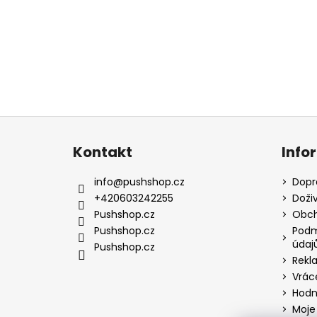
Z
á
Kontakt
Info
p
a
info
@
pushshop.cz
Dopr
t
+420603242255
Doži
í
Pushshop.cz
Obch
Pushshop.cz
Podm
údaj
Pushshop.cz
Rekl
Vrác
Hodn
Moje