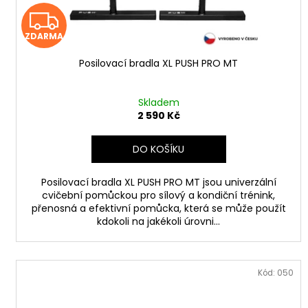
k
Z
t
ZDARMA
D
ů
Posilovací bradla XL PUSH PRO MT
A
R
Skladem
2 590 Kč
M
DO KOŠÍKU
A
Posilovací bradla XL PUSH PRO MT jsou univerzální
cvičební pomůckou pro sílový a kondiční trénink,
přenosná a efektivní pomůcka, která se může použít
kdokoli na jakékoli úrovni...
Kód:
050