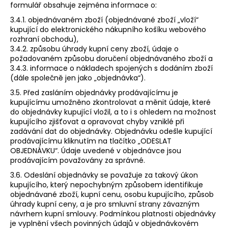
formulář obsahuje zejména informace o:
3.4.1. objednávaném zboží (objednávané zboží „vloží“
kupující do elektronického nákupního košíku webového
rozhraní obchodu),
3.4.2. způsobu úhrady kupní ceny zboží, údaje o
požadovaném způsobu doručení objednávaného zboží a
3.4.3. informace o nákladech spojených s dodáním zboží
(dále společně jen jako „objednávka“).
3.5. Před zasláním objednávky prodávajícímu je
kupujícímu umožněno zkontrolovat a měnit údaje, které
do objednávky kupující vložil, a to i s ohledem na možnost
kupujícího zjišťovat a opravovat chyby vzniklé při
zadávání dat do objednávky. Objednávku odešle kupující
prodávajícímu kliknutím na tlačítko „ODESLAT
OBJEDNÁVKU“. Údaje uvedené v objednávce jsou
prodávajícím považovány za správné.
3.6. Odeslání objednávky se považuje za takový úkon
kupujícího, který nepochybným způsobem identifikuje
objednávané zboží, kupní cenu, osobu kupujícího, způsob
úhrady kupní ceny, a je pro smluvní strany závazným
návrhem kupní smlouvy. Podmínkou platnosti objednávky
je vyplnění všech povinných údajů v objednávkovém