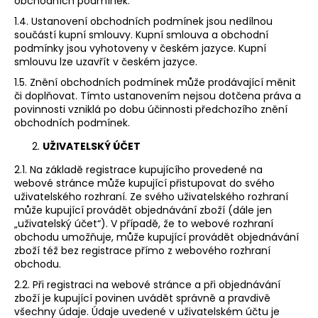
č
obchodních podmínek.
u
1.4. Ustanovení obchodních podmínek jsou nedílnou
j
součástí kupní smlouvy. Kupní smlouva a obchodní
e
podmínky jsou vyhotoveny v českém jazyce. Kupní
m
smlouvu lze uzavřít v českém jazyce.
e
1.5. Znění obchodních podmínek může prodávající měnit
či doplňovat. Tímto ustanovením nejsou dotčena práva a
povinnosti vzniklá po dobu účinnosti předchozího znění
ROHOVÁ
obchodních podmínek.
HRAZDA
PUSH
UŽIVATELSKÝ ÚČET
PRO
MT
2.1. Na základě registrace kupujícího provedené na
webové stránce může kupující přistupovat do svého
2
uživatelského rozhraní. Ze svého uživatelského rozhraní
290
může kupující provádět objednávání zboží (dále jen
Kč
„uživatelský účet“). V případě, že to webové rozhraní
Původně:
2
obchodu umožňuje, může kupující provádět objednávání
799
zboží též bez registrace přímo z webového rozhraní
Kč
obchodu.
2.2. Při registraci na webové stránce a při objednávání
zboží je kupující povinen uvádět správně a pravdivě
všechny údaje. Údaje uvedené v uživatelském účtu je