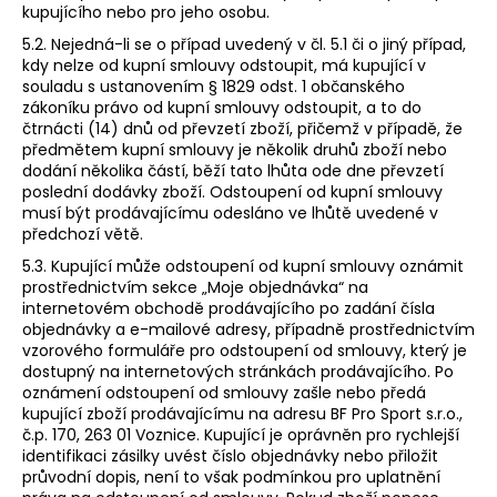
kupujícího nebo pro jeho osobu.
5.2. Nejedná-li se o případ uvedený v čl. 5.1 či o jiný případ,
kdy nelze od kupní smlouvy odstoupit, má kupující v
souladu s ustanovením § 1829 odst. 1 občanského
zákoníku právo od kupní smlouvy odstoupit, a to do
čtrnácti (14) dnů od převzetí zboží, přičemž v případě, že
předmětem kupní smlouvy je několik druhů zboží nebo
dodání několika částí, běží tato lhůta ode dne převzetí
poslední dodávky zboží. Odstoupení od kupní smlouvy
musí být prodávajícímu odesláno ve lhůtě uvedené v
předchozí větě.
5.3. Kupující může odstoupení od kupní smlouvy oznámit
prostřednictvím sekce „Moje objednávka“ na
internetovém obchodě prodávajícího po zadání čísla
objednávky a e-mailové adresy, případně prostřednictvím
vzorového formuláře pro odstoupení od smlouvy, který je
dostupný na internetových stránkách prodávajícího. Po
oznámení odstoupení od smlouvy zašle nebo předá
kupující zboží prodávajícímu na adresu BF Pro Sport s.r.o.,
č.p. 170, 263 01 Voznice. Kupující je oprávněn pro rychlejší
identifikaci zásilky uvést číslo objednávky nebo přiložit
průvodní dopis, není to však podmínkou pro uplatnění