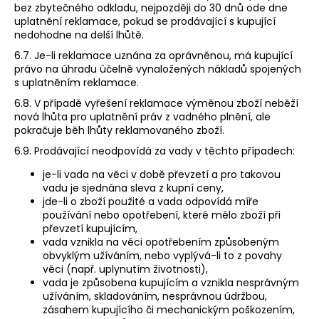
bez zbytečného odkladu, nejpozději do 30 dnů ode dne
uplatnění reklamace, pokud se prodávající s kupující
nedohodne na delší lhůtě.
6.7. Je-li reklamace uznána za oprávněnou, má kupující
právo na úhradu účelně vynaložených nákladů spojených
s uplatněním reklamace.
6.8. V případě vyřešení reklamace výměnou zboží neběží
nová lhůta pro uplatnění práv z vadného plnění, ale
pokračuje běh lhůty reklamovaného zboží.
6.9. Prodávající neodpovídá za vady v těchto případech:
je-li vada na věci v době převzetí a pro takovou
vadu je sjednána sleva z kupní ceny,
jde-li o zboží použité a vada odpovídá míře
používání nebo opotřebení, které mělo zboží při
převzetí kupujícím,
vada vznikla na věci opotřebením způsobeným
obvyklým užíváním, nebo vyplývá-li to z povahy
věci (např. uplynutím životnosti),
vada je způsobena kupujícím a vznikla nesprávným
užíváním, skladováním, nesprávnou údržbou,
zásahem kupujícího či mechanickým poškozením,