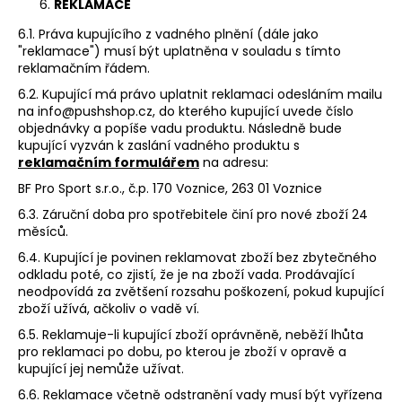
REKLAMACE
6.1. Práva kupujícího z vadného plnění (dále jako
"reklamace") musí být uplatněna v souladu s tímto
reklamačním řádem.
6.2. Kupující má právo uplatnit reklamaci odesláním mailu
na info@pushshop.cz, do kterého kupující uvede číslo
objednávky a popíše vadu produktu. Následně bude
kupující vyzván k zaslání vadného produktu s
reklamačním formulářem
na adresu:
BF Pro Sport s.r.o., č.p. 170 Voznice, 263 01 Voznice
6.3. Záruční doba pro spotřebitele činí pro nové zboží 24
měsíců.
6.4. Kupující je povinen reklamovat zboží bez zbytečného
odkladu poté, co zjistí, že je na zboží vada. Prodávající
neodpovídá za zvětšení rozsahu poškození, pokud kupující
zboží užívá, ačkoliv o vadě ví.
6.5. Reklamuje-li kupující zboží oprávněně, neběží lhůta
pro reklamaci po dobu, po kterou je zboží v opravě a
kupující jej nemůže užívat.
6.6. Reklamace včetně odstranění vady musí být vyřízena