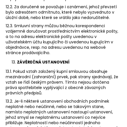
12.2. Za doručené se považuje i oznámení, jehož převzetí
bylo adresátem odmítnuto, které nebylo vyzvednuto v
úložní době, nebo které se vrátilo jako nedoručitelné.
12.3. Smluvní strany můžou běžnou korespondenci
vzájemně doručovat prostřednictvím elektronické pošty,
a to na adresu elektronické pošty uvedenou v
uživatelském účtu kupujícího či uvedenou kupujícím v
objednávce, resp. na adresu uvedenou na webové
stránce prodávajícího.
ZÁVĚREČNÁ USTANOVENÍ
13.1. Pokud vztah založený kupní smlouvou obsahuje
mezinárodní (zahraniční) prvek, pak strany sjednávají, že
vztah se řídí českým právem. Tímto nejsou dotčena
práva spotřebitele vyplývající z obecně závazných
právních předpisů.
13.2. Je-li některé ustanovení obchodních podmínek
neplatné nebo neúčinné, nebo se takovým stane,
namísto neplatných ustanovení nastoupí ustanovení,
jehož smysl se neplatnému ustanovení co nejvíce
přibližuje. Neplatností nebo neúčinností jednoho