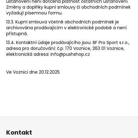
ustanovení není dotčena platnost ostatních ustanovení.
Změny a doplňky kupní smlouvy či obchodních podmínek
vyžadují písemnou formu.
13.3. Kupní smlouva včetně obchodních podmínek je
archivována prodávajícím v elektronické podobě a není
přístupná.
13.4. Kontaktní údaje prodávajícího jsou: BF Pro Sport s.r.o.,
adresa pro doručování: č.p. 170 Voznice, 263 01 Voznice,
elektronická adresa:
info@pushshop.cz
Ve Voznici dne 20.12.2025
Z
á
Kontakt
p