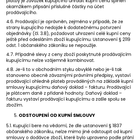
platby je závazek kupujícího uhradit kupní cenu splněn
okamžikem připsání příslušné částky na účet
prodávajícího.
4.6. Prodávající je oprávněn, zejména v případě, že ze
strany kupujícího nedojde k dodatečnému potvrzení
objednávky (čl. 3.8), požadovat uhrazení celé kupní ceny
ještě před odesláním zboží kupujícímu. Ustanovení § 2119
odst. 1 občanského zákoníku se nepoužije.
4.7. Případné slevy z ceny zboží poskytnuté prodávajícím
kupujícímu nelze vzájemně kombinovat.
4.8. Je-li to v obchodním styku obvyklé nebo je-li tak
stanoveno obecně závaznými právními předpisy, vystaví
prodávající ohledně plateb prováděných na základě kupní
smlouvy kupujícímu daňový doklad – fakturu. Prodávající
je plátcem daně z přidané hodnoty. Daňový doklad –
fakturu vystaví prodávající kupujícímu a zašle spolu se
zbožím.
ODSTOUPENÍ OD KUPNÍ SMLOUVY
5.1. Kupující bere na vědomí, že dle ustanovení § 1837
občanského zákoníku, nelze mimo jiné odstoupit od kupní
smlouvy o dodávce zboží, které bylo upraveno podle přání