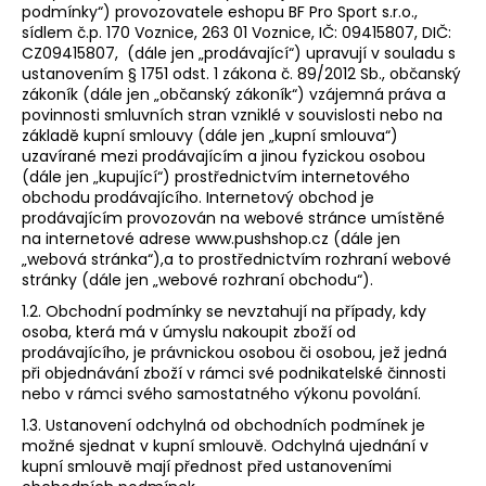
podmínky“) provozovatele eshopu BF Pro Sport s.r.o.,
a
sídlem č.p. 170 Voznice, 263 01 Voznice, IČ: 09415807, DIČ:
j
CZ09415807, (dále jen „prodávající“) upravují v souladu s
ustanovením § 1751 odst. 1 zákona č. 89/2012 Sb., občanský
í
zákoník (dále jen „občanský zákoník“) vzájemná práva a
t
povinnosti smluvních stran vzniklé v souvislosti nebo na
?
základě kupní smlouvy (dále jen „kupní smlouva“)
uzavírané mezi prodávajícím a jinou fyzickou osobou
(dále jen „kupující“) prostřednictvím internetového
obchodu prodávajícího. Internetový obchod je
prodávajícím provozován na webové stránce umístěné
na internetové adrese www.pushshop.cz (dále jen
HLEDAT
„webová stránka“),a to prostřednictvím rozhraní webové
stránky (dále jen „webové rozhraní obchodu“).
1.2. Obchodní podmínky se nevztahují na případy, kdy
osoba, která má v úmyslu nakoupit zboží od
D
prodávajícího, je právnickou osobou či osobou, jež jedná
o
při objednávání zboží v rámci své podnikatelské činnosti
p
nebo v rámci svého samostatného výkonu povolání.
o
1.3. Ustanovení odchylná od obchodních podmínek je
r
možné sjednat v kupní smlouvě. Odchylná ujednání v
u
kupní smlouvě mají přednost před ustanoveními