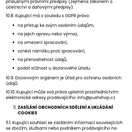
příslušnými právními předpisy (zejména zákonem o
účetnictví a daňovými předpisy).
10.8. Kupující má v souladu s GDPR právo:
na přístup ke svým osobním údajům,
na jejich opravu nebo výmaz,
na omezení zpracování,
vznést námitku proti zpracování,
na přenositelnost údajů,
podat stížnost u dozorového úřadu.
10.9. Dozorovým orgánem je Úřad pro ochranu osobních
údajů.
10.10. Kupující může svá práva uplatnit prostřednictvím
elektronické adresy prodávajícího:
info@pushshop.cz
ZASÍLÁNÍ OBCHODNÍCH SDĚLENÍ A UKLÁDÁNÍ
COOKIES
11.1. Kupující souhlasí se zasíláním informací souvisejících
se zbožím, službami nebo podnikem prodávajícího na