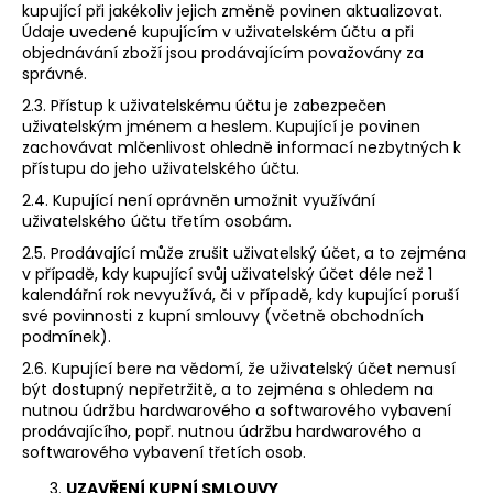
kupující při jakékoliv jejich změně povinen aktualizovat.
Údaje uvedené kupujícím v uživatelském účtu a při
objednávání zboží jsou prodávajícím považovány za
správné.
2.3. Přístup k uživatelskému účtu je zabezpečen
uživatelským jménem a heslem. Kupující je povinen
zachovávat mlčenlivost ohledně informací nezbytných k
přístupu do jeho uživatelského účtu.
2.4. Kupující není oprávněn umožnit využívání
uživatelského účtu třetím osobám.
2.5. Prodávající může zrušit uživatelský účet, a to zejména
v případě, kdy kupující svůj uživatelský účet déle než 1
kalendářní rok nevyužívá, či v případě, kdy kupující poruší
své povinnosti z kupní smlouvy (včetně obchodních
podmínek).
2.6. Kupující bere na vědomí, že uživatelský účet nemusí
být dostupný nepřetržitě, a to zejména s ohledem na
nutnou údržbu hardwarového a softwarového vybavení
prodávajícího, popř. nutnou údržbu hardwarového a
softwarového vybavení třetích osob.
UZAVŘENÍ KUPNÍ SMLOUVY