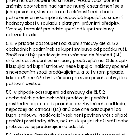
práva na odstoupení od smlouvy. Pokud zboží ponese
známky opotřebení nad rámec nutný k seznámení se s
jeho povahou, vlastnostmi a funkčností nebo bude
poškozené či nekompletní, odpovídá kupující za snížení
hodnoty zboží v souladu s platnými právními předpisy.
Vzorový formulář pro odstoupení od kupní smlouvy
naleznete
zde
.
5.4. V případě odstoupení od kupní smlouvy dle čl. 5.2
obchodních podmínek se kupní smlouva od počátku ruší.
Zboží musí být prodávajícímu vráceno do čtrnácti (14)
dnů od odstoupení od smlouvy prodávajícímu. Odstoupí-
li kupující od kupní smlouvy, nese kupující náklady spojené
s navrácením zboží prodávajícímu, a to i v tom případě,
kdy zboží nemůže být vráceno pro svou povahu obvyklou
poštovní cestou.
5.5. V případě odstoupení od smlouvy dle čl. 5.2
obchodních podmínek vrátí prodávající peněžní
prostředky přijaté od kupujícího bez zbytečného odkladu,
nejpozději do čtrnácti (14) dnů ode dne odstoupení od
kupní smlouvy. Prodávající však není povinen vrátit přijaté
peněžní prostředky dříve, než mu kupující zboží vrátí nebo
prokáže, že jej prodávajícímu odeslal.