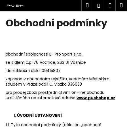
K
Přejít
Hledat
Náku
M
Přihlášen
na
o
obsah
Zpět
Zpět
košík
š
Obchodní podmínky
í
C
k
o
p
o
obchodní společnosti BF Pro Sport s.r.o.
t
se sídlem č.p.170 Voznice, 263 01 Voznice
ř
identifikační číslo: 09415807
e
zapsaná v obchodním rejstříku, vedeném Městským
b
soudem v Praze oddíl C, vložka 336033
u
pro prodej zboží prostřednictvím on-line obchodu
j
umístěného na internetové adrese
www.pushshop.cz
e
t
ÚVODNÍ USTANOVENÍ
e
1.1. Tyto obchodní podmínky (dále jen „obchodní
n