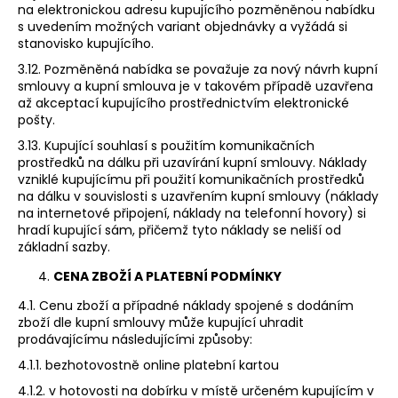
na elektronickou adresu kupujícího pozměněnou nabídku
s uvedením možných variant objednávky a vyžádá si
stanovisko kupujícího.
3.12. Pozměněná nabídka se považuje za nový návrh kupní
smlouvy a kupní smlouva je v takovém případě uzavřena
až akceptací kupujícího prostřednictvím elektronické
pošty.
3.13. Kupující souhlasí s použitím komunikačních
prostředků na dálku při uzavírání kupní smlouvy. Náklady
vzniklé kupujícímu při použití komunikačních prostředků
na dálku v souvislosti s uzavřením kupní smlouvy (náklady
na internetové připojení, náklady na telefonní hovory) si
hradí kupující sám, přičemž tyto náklady se neliší od
základní sazby.
CENA ZBOŽÍ A PLATEBNÍ PODMÍNKY
4.1. Cenu zboží a případné náklady spojené s dodáním
zboží dle kupní smlouvy může kupující uhradit
prodávajícímu následujícími způsoby:
4.1.1. bezhotovostně online platební kartou
4.1.2. v hotovosti na dobírku v místě určeném kupujícím v