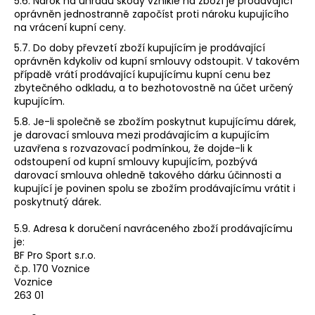
5.6. Nárok na úhradu škody vzniklé na zboží je prodávající
oprávněn jednostranně započíst proti nároku kupujícího
na vrácení kupní ceny.
5.7. Do doby převzetí zboží kupujícím je prodávající
oprávněn kdykoliv od kupní smlouvy odstoupit. V takovém
případě vrátí prodávající kupujícímu kupní cenu bez
zbytečného odkladu, a to bezhotovostně na účet určený
kupujícím.
5.8. Je-li společně se zbožím poskytnut kupujícímu dárek,
je darovací smlouva mezi prodávajícím a kupujícím
uzavřena s rozvazovací podmínkou, že dojde-li k
odstoupení od kupní smlouvy kupujícím, pozbývá
darovací smlouva ohledně takového dárku účinnosti a
kupující je povinen spolu se zbožím prodávajícímu vrátit i
poskytnutý dárek.
5.9. Adresa k doručení navráceného zboží prodávajícímu
je:
BF Pro Sport s.r.o.
č.p. 170 Voznice
Voznice
​263 01