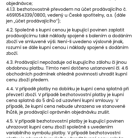
objednávce;
4.1.3. bezhotovostně převodem na účet prodávajícího č.
4691054339/0800, vedený u České spořitelny, a.s. (dále
jen „účet prodávajícího“);
4.2. Společně s kupní cenou je kupující povinen zaplatit
prodávajícímu také náklady spojené s balením a dodáním
zboží ve smluvené výši. Není-li uvedeno výslovně jinak,
rozumí se dále kupní cenou i náklady spojené s dodáním
zboží.
4.3. Prodávající nepožaduje od kupujícího zálohu či jinou
obdobnou platbu. Tímto není dotčeno ustanovení čl. 4.6
obchodních podmínek ohledně povinnosti uhradit kupní
cenu zboží předem.
4.4. V případě platby na dobírku je kupní cena splatná při
převzetí zboží. V případě bezhotovostní platby je kupní
cena splatná do 5 dnů od uzavření kupní smlouvy. V
případě, že kupní cena nebude uhrazena ve stanovené
lhůtě, je prodávající oprávněn objednávku zrušit.
4.5. V případě bezhotovostní platby je kupující povinen
uhrazovat kupní cenu zboží společně s uvedením
variabilního symbolu platby. V případě bezhotovostní