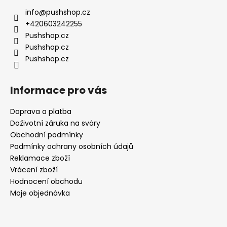
a
info
@
pushshop.cz
t
+420603242255
í
Pushshop.cz
Pushshop.cz
Pushshop.cz
Informace pro vás
Doprava a platba
Doživotní záruka na sváry
Obchodní podmínky
Podmínky ochrany osobních údajů
Reklamace zboží
Vrácení zboží
Hodnocení obchodu
Moje objednávka