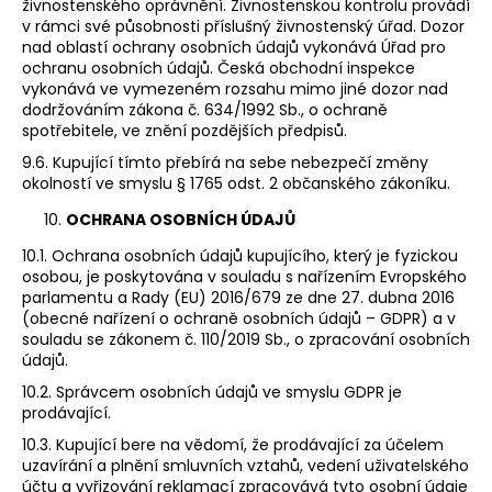
živnostenského oprávnění. Živnostenskou kontrolu provádí
v rámci své působnosti příslušný živnostenský úřad. Dozor
nad oblastí ochrany osobních údajů vykonává Úřad pro
ochranu osobních údajů. Česká obchodní inspekce
vykonává ve vymezeném rozsahu mimo jiné dozor nad
dodržováním zákona č. 634/1992 Sb., o ochraně
spotřebitele, ve znění pozdějších předpisů.
9.6. Kupující tímto přebírá na sebe nebezpečí změny
okolností ve smyslu § 1765 odst. 2 občanského zákoníku.
OCHRANA OSOBNÍCH ÚDAJŮ
10.1. Ochrana osobních údajů kupujícího, který je fyzickou
osobou, je poskytována v souladu s nařízením Evropského
parlamentu a Rady (EU) 2016/679 ze dne 27. dubna 2016
(obecné nařízení o ochraně osobních údajů – GDPR) a v
souladu se zákonem č. 110/2019 Sb., o zpracování osobních
údajů.
10.2. Správcem osobních údajů ve smyslu GDPR je
prodávající.
10.3. Kupující bere na vědomí, že prodávající za účelem
uzavírání a plnění smluvních vztahů, vedení uživatelského
účtu a vyřizování reklamací zpracovává tyto osobní údaje