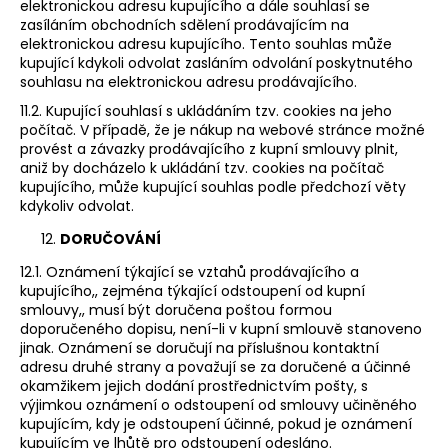
elektronickou adresu kupujícího a dále souhlasí se
zasíláním obchodních sdělení prodávajícím na
elektronickou adresu kupujícího. Tento souhlas může
kupující kdykoli odvolat zasláním odvolání poskytnutého
souhlasu na elektronickou adresu prodávajícího.
11.2. Kupující souhlasí s ukládáním tzv. cookies na jeho
počítač. V případě, že je nákup na webové stránce možné
provést a závazky prodávajícího z kupní smlouvy plnit,
aniž by docházelo k ukládání tzv. cookies na počítač
kupujícího, může kupující souhlas podle předchozí věty
kdykoliv odvolat.
DORUČOVÁNÍ
12.1. Oznámení týkající se vztahů prodávajícího a
kupujícího,, zejména týkající odstoupení od kupní
smlouvy,, musí být doručena poštou formou
doporučeného dopisu, není-li v kupní smlouvě stanoveno
jinak. Oznámení se doručují na příslušnou kontaktní
adresu druhé strany a považují se za doručené a účinné
okamžikem jejich dodání prostřednictvím pošty, s
výjimkou oznámení o odstoupení od smlouvy učiněného
kupujícím, kdy je odstoupení účinné, pokud je oznámení
kupujícím ve lhůtě pro odstoupení odesláno.