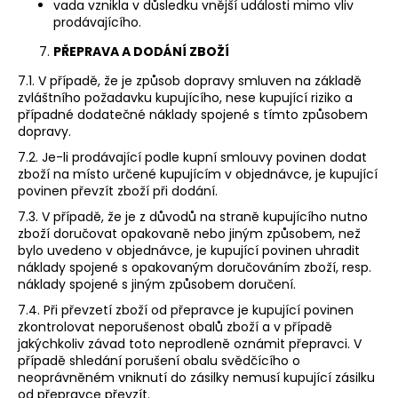
vada vznikla v důsledku vnější události mimo vliv
prodávajícího.
PŘEPRAVA A DODÁNÍ ZBOŽÍ
7.1. V případě, že je způsob dopravy smluven na základě
zvláštního požadavku kupujícího, nese kupující riziko a
případné dodatečné náklady spojené s tímto způsobem
dopravy.
7.2. Je-li prodávající podle kupní smlouvy povinen dodat
zboží na místo určené kupujícím v objednávce, je kupující
povinen převzít zboží při dodání.
7.3. V případě, že je z důvodů na straně kupujícího nutno
zboží doručovat opakovaně nebo jiným způsobem, než
bylo uvedeno v objednávce, je kupující povinen uhradit
náklady spojené s opakovaným doručováním zboží, resp.
náklady spojené s jiným způsobem doručení.
7.4. Při převzetí zboží od přepravce je kupující povinen
zkontrolovat neporušenost obalů zboží a v případě
jakýchkoliv závad toto neprodleně oznámit přepravci. V
případě shledání porušení obalu svědčícího o
neoprávněném vniknutí do zásilky nemusí kupující zásilku
od přepravce převzít.