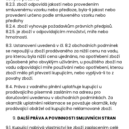
8.2.3. zboží odpovídá jakostí nebo provedením
smluvenému vzorku nebo předloze, byla-li jakost nebo
provedení určeno podle smluveného vzorku nebo
předlohy
8.2.4. zboží vyhovuje požadavkům právních předpisů.
8.2.5. je zboží v odpovídajícím množství, míře nebo
hmotnosti.
8.3. Ustanovení uvedená v čl. 8.2 obchodních podmínek
se nepoužijí u zboží prodávaného za nižší cenu na vadu,
pro kterou byla nižší cena ujednána, na opotřebení zboží
způsobené jeho obvyklým užíváním, u použitého zboží na
vadu odpovídající míře používání nebo opotřebení, kterou
zboží mělo při převzetí kupujícím, nebo vyplývá-li to z
povahy zboží.
8.4. Práva z vadného plnění uplatňuje kupující u
prodávajícího písemně zasláním na adresu pro
doručování uvedenou v obchodních podmínkách. Za
okamžik uplatnění reklamace se považuje okamžik, kdy
prodávající obdržel od kupujícího reklamované zboží.
DALŠÍ PRÁVA A POVINNOSTI SMLUVNÍCH STRAN
9.1. Kupující nabývá vlastnictví ke zboží zaplacením celé