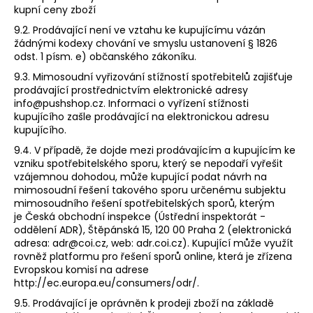
kupní ceny zboží
9.2. Prodávající není ve vztahu ke kupujícímu vázán
žádnými kodexy chování ve smyslu ustanovení § 1826
odst. 1 písm. e) občanského zákoníku.
9.3. Mimosoudní vyřizování stížností spotřebitelů zajišťuje
prodávající prostřednictvím elektronické adresy
info@pushshop.cz. Informaci o vyřízení stížnosti
kupujícího zašle prodávající na elektronickou adresu
kupujícího.
9.4. V případě, že dojde mezi prodávajícím a kupujícím ke
vzniku spotřebitelského sporu, který se nepodaří vyřešit
vzájemnou dohodou, může kupující podat návrh na
mimosoudní řešení takového sporu určenému subjektu
mimosoudního řešení spotřebitelských sporů, kterým
je Česká obchodní inspekce (Ústřední inspektorát -
oddělení ADR), Štěpánská 15, 120 00 Praha 2 (elektronická
adresa: adr@coi.cz, web: adr.coi.cz). Kupující může využít
rovněž platformu pro řešení sporů online, která je zřízena
Evropskou komisí na adrese
http://ec.europa.eu/consumers/odr/.
9.5. Prodávající je oprávněn k prodeji zboží na základě