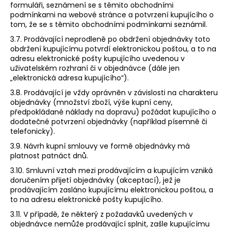
formuláři, seznámení se s těmito obchodními
podmínkami na webové stránce a potvrzení kupujícího o
tom, že se s těmito obchodními podmínkami seznámil.
3.7. Prodávající neprodleně po obdržení objednávky toto
obdržení kupujícímu potvrdí elektronickou poštou, a to na
adresu elektronické pošty kupujícího uvedenou v
uživatelském rozhraní či v objednávce (dále jen
„elektronická adresa kupujícího“).
3.8. Prodávající je vždy oprávněn v závislosti na charakteru
objednávky (množství zboží, výše kupní ceny,
předpokládané náklady na dopravu) požádat kupujícího o
dodatečné potvrzení objednávky (například písemně či
telefonicky).
3.9. Návrh kupní smlouvy ve formě objednávky má
platnost patnáct dnů.
3.10. Smluvní vztah mezi prodávajícím a kupujícím vzniká
doručením přijetí objednávky (akceptací), jež je
prodávajícím zasláno kupujícímu elektronickou poštou, a
to na adresu elektronické pošty kupujícího.
3.11. V případě, že některý z požadavků uvedených v
objednávce nemůže prodávající splnit, zašle kupujícímu