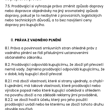
7.5. Prodávající si vyhrazuje právo změnit způsob dopravy
nebo dopravce objednávky na jiný srovnatelný způsob
dopravy, pokud je to nezbytné z provozních, logistických
nebo technických důvodů, a to bez navýšení ceny
dopravy pro kupujícího.
PRÁVA Z VADNÉHO PLNĚNÍ
8.1. Práva a povinnosti smluvních stran ohledně práv z
vadného plnění se řídí příslušnými ustanoveními
občanského zákoníku.
8.2. Prodávající odpovídá kupujícímu, že zboží při převzetí
nemá vady. Zejména prodávající odpovídá kupujícímu, že
v době, kdy kupující zboží převzal:
8.2.1. má zboží vlastnosti, které si strany ujednaly, a chybí-
li ujednání, má takové vlastnosti, které prodávající nebo
výrobce popsal nebo které kupující očekával s ohledem
na povahu zboží a na základě reklamy jimi prováděné,
8.2.2. se zboží hodí k účelu, který pro jeho použití
prodávající uvádí nebo ke kterému se zboží tohoto druhu
obvykle používá,