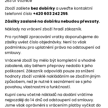
263 01 Voznice
a
Zboží zašlete
bez dobírky
a uveďte kontaktní
j
telefonní číslo
+420 603 242 255
.
í
Zásilky zaslané na dobírku nebudou převzaty.
t
Náklady na vrácení zboží hradí zákazník.
?
Pro rychlejší zpracování vratky doporučujeme do
zásilky uvést číslo objednávky. Není to však
podmínkou pro uplatnění práva na odstoupení od
smlouvy.
HLEDAT
Vrácené zboží by mělo být kompletní a vhodně
zabalené, aby během přepravy nedošlo k jeho
poškození. Zákazník odpovídá pouze za snížení
D
hodnoty zboží vzniklé nakládáním se zbožím jiným
o
způsobem, než je nutné k seznámení se s jeho
p
povahou, vlastnostmi a funkčností.
o
Kupní cenu včetně nákladů na dodání vrátíme
r
nejpozději do 14 dnů od odstoupení od smlouvy.
u
Jsme však oprávněni s vrácením platby vyčkat do