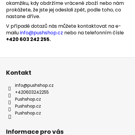
č
okamžiku, kdy obdržíme vrácené zboží nebo nám
u
prokážete, že jste jej odeslali zpět, podle toho, co
j
nastane dříve.
e
V případě dotazů nás můžete kontaktovat na e-
m
mailu
info@pushshop.cz
nebo na telefonním čísle
e
+420 603 242 255.
KOORDINAČNÍ
TRÉNINKOVÝ
Z
SET
PUSH
á
Kontakt
ELEMENT
p
799
a
Kč
info
@
pushshop.cz
t
+420603242255
í
Pushshop.cz
Pushshop.cz
Pushshop.cz
Informace pro vás