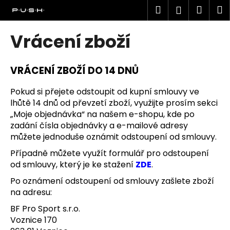
K
Přejít
Hledat
Náku
M
Přihlášen
na
o
obsah
Zpět
Zpět
košík
š
Vrácení zboží
í
C
k
o
VRÁCENÍ ZBOŽÍ DO 14 DNŮ
p
Pokud si přejete odstoupit od kupní smlouvy ve
o
lhůtě 14 dnů od převzetí zboží, využijte prosím sekci
t
„Moje objednávka“ na našem e-shopu, kde po
ř
zadání čísla objednávky a e-mailové adresy
e
můžete jednoduše oznámit odstoupení od smlouvy.
b
Případně můžete využít formulář pro odstoupení
u
od smlouvy, který je ke stažení
Z
DE
.
j
Po oznámení odstoupení od smlouvy zašlete zboží
e
na adresu:
t
BF Pro Sport s.r.o.
e
Voznice 170
n