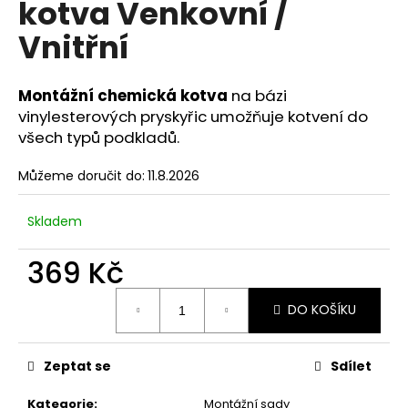
kotva Venkovní /
a
Vnitřní
j
í
t
Montážní chemická kotva
na
bázi
?
vinylesterových pryskyřic umožňuje kotvení do
všech typů podkladů.
Můžeme doručit do:
11.8.2026
HLEDAT
Skladem
369 Kč
D
Měrná
o
DO KOŠÍKU
cena:
p
o
Zeptat se
Sdílet
r
u
Kategorie
:
Montážní sady