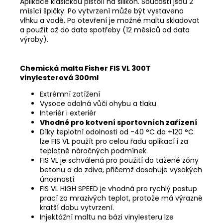
Aplikace klasickou pistolí na silikon. Součástí jsou 2
mísící špičky. Po vytvrzení může být vystavena
vlhku a vodě. Po otevření je možné maltu skladovat
a použít až do data spotřeby (12 měsíců od data
výroby).
Chemická malta Fisher FIS VL 300T
vinylesterová 300ml
Extrémní zatížení
Vysoce odolná vůči ohybu a tlaku
Interiér i exteriér
Vhodné pro kotvení sportovních zařízení
Díky teplotní odolnosti od -40 °C do +120 °C
lze FIS VL použít pro celou řadu aplikací i za
teplotně náročných podmínek.
FIS VL je schválená pro použití do tažené zóny
betonu a do zdiva, přičemž dosahuje vysokých
únosností.
FIS VL HIGH SPEED je vhodná pro rychlý postup
prací za mrazivých teplot, protože má výrazně
kratší dobu vytvrzení.
Injektážní maltu na bázi vinylesteru lze