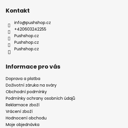
á
Kontakt
p
a
info
@
pushshop.cz
t
+420603242255
í
Pushshop.cz
Pushshop.cz
Pushshop.cz
Informace pro vás
Doprava a platba
Doživotní záruka na sváry
Obchodní podmínky
Podmínky ochrany osobních údajů
Reklamace zboží
Vrácení zboží
Hodnocení obchodu
Moje objednávka