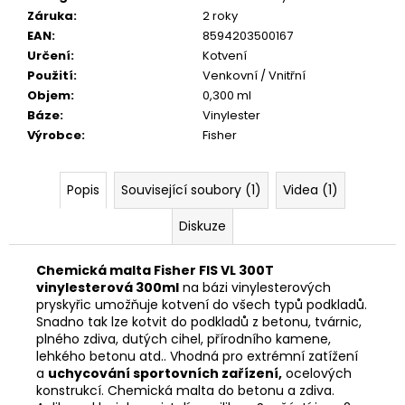
č
Záruka
:
2 roky
u
EAN
:
8594203500167
j
Určení
:
Kotvení
e
Použití
:
Venkovní / Vnitřní
m
Objem
:
0,300 ml
e
Báze
:
Vinylester
Výrobce
:
Fisher
DŘEVĚNÉ
GYMNASTICKÉ
KRUHY
Popis
Související soubory (1)
Videa (1)
PUSH
1
Diskuze
290
Kč
Chemická malta Fisher FIS VL 300T
vinylesterová 300ml
na bázi vinylesterových
pryskyřic umožňuje kotvení do všech typů podkladů.
Snadno tak lze kotvit do podkladů z betonu, tvárnic,
plného zdiva, dutých cihel, přírodního kamene,
lehkého betonu atd.. Vhodná pro extrémní zatížení
a
uchycování sportovních zařízení,
ocelových
konstrukcí.
Chemická malta do betonu a zdiva.