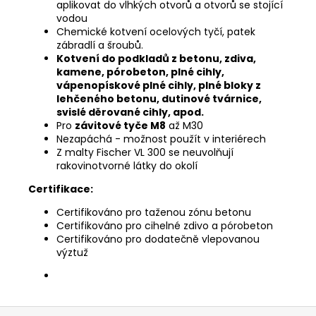
aplikovat do vlhkých otvorů a otvorů se stojící
vodou
Chemické kotvení ocelových tyčí, patek
zábradlí a šroubů.
Kotvení do podkladů z betonu, zdiva,
kamene, pórobeton, plné cihly,
vápenopískové plné cihly, plné bloky z
lehčeného betonu, dutinové tvárnice,
svislé děrované cihly, apod.
Pro
závitové tyče M8
až M30
Nezapáchá - možnost použít v interiérech
Z malty Fischer VL 300 se neuvolňují
rakovinotvorné látky do okolí
Certifikace:
Certifikováno pro taženou zónu betonu
Certifikováno pro cihelné zdivo a pórobeton
Certifikováno pro dodatečně vlepovanou
výztuž
Z