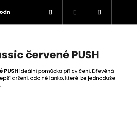
Hledat
Přihlášení
Nákupní
odnocení obchodu
košík
assic červené PUSH
né PUSH
ideální pomůcka při cvičení. Dřevěná
epší držení
, odolné lanko, které lze jednoduše
.
Následující