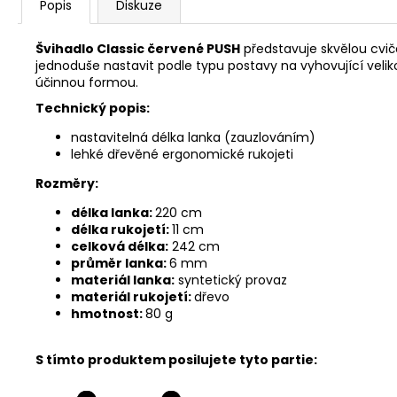
Popis
Diskuze
Švihadlo Classic červené PUSH
představuje skvělou cvič
jednoduše nastavit podle typu postavy na vyhovující velik
účinnou formou.
Technický popis:
nastavitelná délka lanka (zauzlováním)
lehké dřevěné ergonomické rukojeti
Rozměry:
délka lanka:
220 cm
délka rukojetí:
11 cm
celková délka:
242 cm
průměr lanka:
6 mm
materiál lanka:
syntetický provaz
materiál rukojetí:
dřevo
hmotnost:
80 g
S tímto produktem posilujete tyto partie: