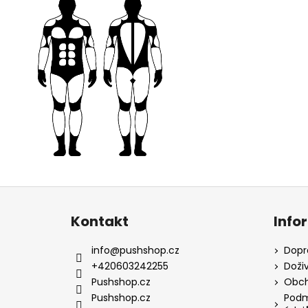
Z
á
Kontakt
Info
p
a
info
@
pushshop.cz
Dopr
t
+420603242255
Doži
í
Pushshop.cz
Obch
Pushshop.cz
Podm