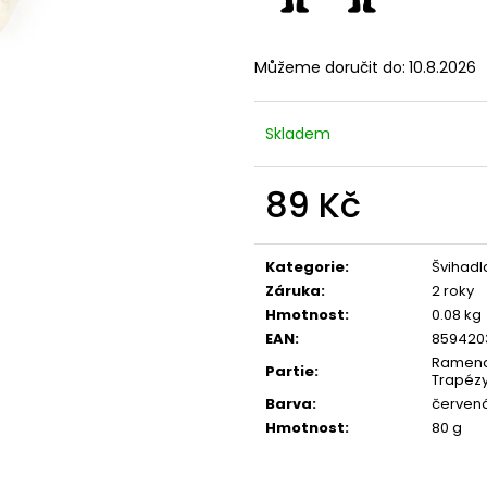
ŠVIHADLO FAST ROPE MODRÉ PUSH
HRAZDA NA ZEĎ
219 Kč
3 290 Kč
Původně:
269 Kč
Původně:
3 390
Můžeme doručit do:
10.8.2026
Skladem
89 Kč
Měrná
cena:
Kategorie
:
Švihadl
Záruka
:
2 roky
Hmotnost
:
0.08 kg
EAN
:
859420
Ramena,
Partie
:
Trapézy
Barva
:
červen
Hmotnost
:
80 g