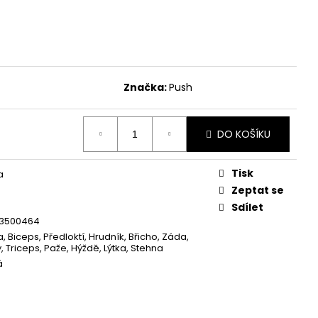
 PUSH PRO MT
 Kč
Značka:
Push
DO KOŠÍKU
Tisk
a
Zeptat se
Sdílet
3500464
 Biceps, Předloktí, Hrudník, Břicho, Záda,
, Triceps, Paže, Hýždě, Lýtka, Stehna
á