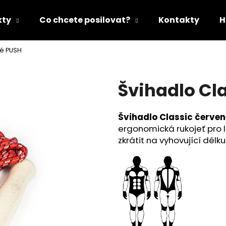
kty
Co chcete posilovat?
Kontakty
H
né PUSH
Co potřebujete najít?
Švihadlo Cl
HLEDAT
Švihadlo Classic červe
ergonomická rukojeť pro l
Doporučujeme
zkrátit na vyhovující délku