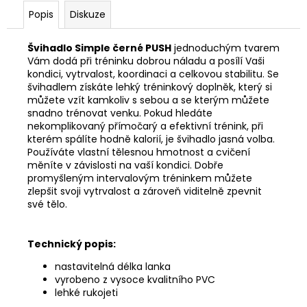
Popis
Diskuze
Švihadlo Simple černé PUSH
jednoduchým tvarem
Vám dodá při tréninku dobrou náladu a posílí Vaši
kondici, vytrvalost, koordinaci a celkovou stabilitu. Se
švihadlem získáte lehký tréninkový doplněk, který si
můžete vzít kamkoliv s sebou a se kterým můžete
snadno trénovat venku. Pokud hledáte
nekomplikovaný přímočarý a efektivní trénink, při
kterém spálíte hodně kalorií, je švihadlo jasná volba.
Používáte vlastní tělesnou hmotnost a cvičení
měníte v závislosti na vaší kondici. Dobře
promyšleným intervalovým tréninkem můžete
zlepšit svoji vytrvalost a zároveň viditelně zpevnit
své tělo.
Technický popis:
nastavitelná délka lanka
vyrobeno z vysoce kvalitního PVC
lehké rukojeti