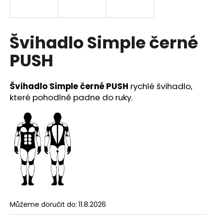
a
j
í
Švihadlo Simple černé
t
PUSH
?
Švihadlo Simple černé PUSH
rychlé švihadlo,
které
pohodlně padne do ruky.
HLEDAT
D
o
p
o
r
Můžeme doručit do:
11.8.2026
u