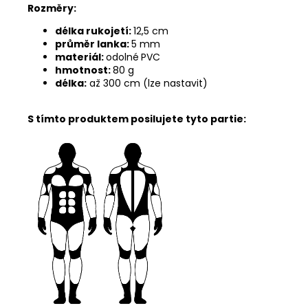
Rozměry:
délka rukojetí:
12,5 cm
průměr lanka:
5 mm
materiál:
odolné
PVC
hmotnost:
80 g
délka:
až 300 cm (lze nastavit)
S tímto produktem posilujete tyto partie: