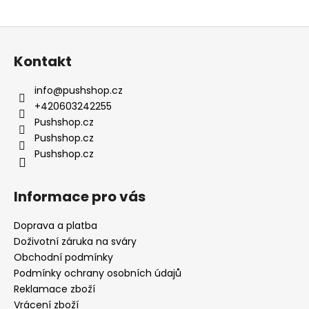
Z
á
Kontakt
p
a
info
@
pushshop.cz
t
+420603242255
í
Pushshop.cz
Pushshop.cz
Pushshop.cz
Informace pro vás
Doprava a platba
Doživotní záruka na sváry
Obchodní podmínky
Podmínky ochrany osobních údajů
Reklamace zboží
Vrácení zboží