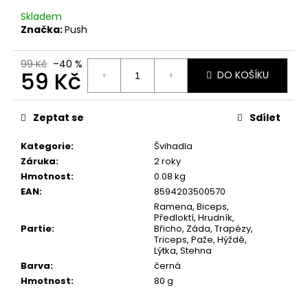
č
u
Skladem
j
Značka:
Push
e
m
99 Kč
–40 %
59 Kč
e
DO KOŠÍKU
Měrná
cena:
HRAZDA
Zeptat se
Sdílet
DO
DVEŘÍ
Kategorie
:
Švihadla
PUSH
Záruka
:
2 roky
ELEMENT
Hmotnost
:
0.08 kg
790
EAN
:
8594203500570
Kč
Ramena, Biceps,
Předloktí, Hrudník,
Partie
:
Břicho, Záda, Trapézy,
Triceps, Paže, Hýždě,
Lýtka, Stehna
Barva
:
černá
Hmotnost
:
80 g