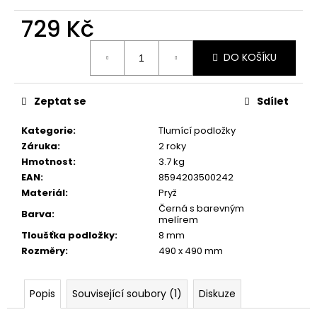
č
u
729 Kč
j
Měrná
e
DO KOŠÍKU
cena:
m
e
Zeptat se
Sdílet
POSILOVACÍ
Kategorie
:
Tlumící podložky
GUMY
PUSH
Záruka
:
2 roky
ELEMENT
Hmotnost
:
3.7 kg
-
EAN
:
8594203500242
TEXTILLE
RESISTANCE
Materiál
:
Pryž
BAND
Černá s barevným
Barva
:
SET
melírem
Tloušťka podložky
:
8 mm
690
Kč
Rozměry
:
490 x 490 mm
Původně:
790
Kč
Popis
Související soubory (1)
Diskuze