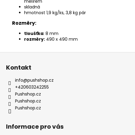
melírem
skladná
hmotnost 1,9 kg/ks, 3,8 kg pár
Rozměry:
tloušťka
: 8 mm
rozměry:
490
x 490 mm
Z
á
Kontakt
p
a
info
@
pushshop.cz
t
+420603242255
í
Pushshop.cz
Pushshop.cz
Pushshop.cz
Informace pro vás