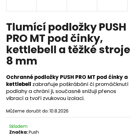
a
j
í
Tlumící podložky PUSH
t
PRO MT pod činky,
?
kettlebell a těžké stroje
8 mm
HLEDAT
Ochranné podložky PUSH PRO MT pod činky a
kettlebell
zabraňuje poškrábání či promáčknutí
podlahy a chrání ji, současně snižuji přenos
D
vibrací a tvoří zvukovou izolaci.
o
p
Můžeme doručit do:
10.8.2026
o
r
Skladem
u
Značka:
Push