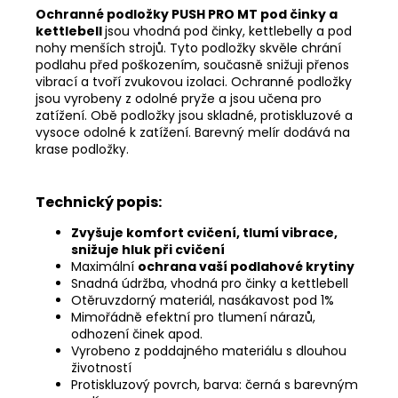
Ochranné podložky PUSH PRO MT pod činky a
kettlebell
jsou vhodná pod činky, kettlebelly a pod
nohy menších strojů. Tyto podložky skvěle chrání
podlahu před poškozením, současně snižuji přenos
vibrací a tvoří zvukovou izolaci. Ochranné podložky
jsou vyrobeny z odolné pryže a jsou učena pro
zatížení. Obě podložky jsou skladné, protiskluzové a
vysoce odolné k zatížení. Barevný melír dodává na
krase podložky.
Technický popis:
Zvyšuje komfort cvičení, tlumí vibrace,
snižuje hluk při cvičení
Maximální
ochrana vaší podlahové krytiny
Snadná údržba, vhodná pro činky a kettlebell
Otěruvzdorný materiál, nasákavost pod 1%
Mimořádně efektní pro tlumení nárazů,
odhození činek apod.
Vyrobeno z poddajného materiálu s dlouhou
životností
Protiskluzový povrch, barva: černá s barevným